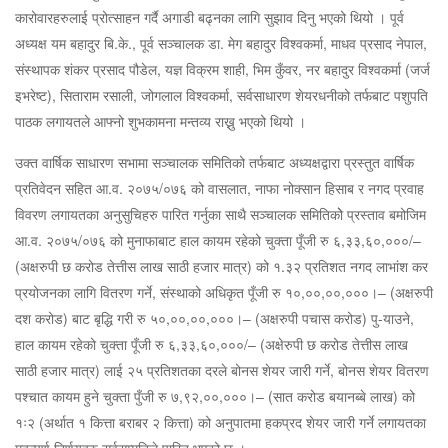
कारोवारहरुलाई प्रोत्साहन गर्दै अगाडी बढ्नका लागि सुझाव दिनु भएको थियो । पूर्व
अध्यक्ष यम बहादुर बि.के., पूर्व सञ्चालक डा. मेग बहादुर विश्वकर्मा, माधव प्रसाद नेपाल,
संस्थापक शंकर प्रसाद पौडेल, यज्ञ विक्रम शाही, भिम कुँवर, नर बहादुर विश्वकर्मा (जर्ज
इभरेष्ट), सिताराम रसाली, जोगलाल विश्वकर्मा, सर्वसाधारण शेयरधनीको तर्फबाट पशुपति
पाठक लगायतले आफ्नो शुभकामना मन्तव्य राख्नु भएको थियो ।
उक्त वार्षिक साधारण सभामा सञ्चालक समितिको तर्फबाट अध्यक्षद्वारा प्रस्तुत वार्षिक
प्रतिवेदन सहित आ.व. २०७५/०७६ को वासलात, नाफा नोक्सान हिसाब र नगद प्रवाह
विवरण लगायतका अनुसुचिहरु पारित गर्नुका साथै सञ्चालक समितिकोे प्रस्ताव बमोजिम
आ.व. २०७५/०७६ को मुनाफाबाट हाल कायम रहेको चुक्ता पूँजी रु ६,३३,६०,०००/–
(अक्षरुपी छ करोड तेत्तीस लाख साठी हजार मात्र) को १.३२ प्रतिशत नगद लाभांश कर
प्रयोजनका लागि वितरण गर्ने, संस्थाको अधिकृत पूँजी रु १०,००,००,०००।– (अक्षरुपी
दश करोड) बाट बृद्धि गरी रु ५०,००,००,०००।– (अक्षरुपी पचास करोड) पु-याउने,
हाल कायम रहेको चुक्ता पूँजी रु ६,३३,६०,०००/– (अक्षेरुपी छ करोड तेत्तीस लाख
साठी हजार मात्र) लाई २५ प्रतिशतका दरले बोनस शेयर जारी गर्ने, बोनस शेयर वितरण
पश्चात कायम हुने चुक्ता पुँजी रु ७,९२,००,०००।– (सात करोड बयानब्बे लाख) को
१ः२ (अर्थात १ कित्ता बराबर २ कित्ता) को अनुपातमा हकप्रद शेयर जारी गर्ने लगायतका