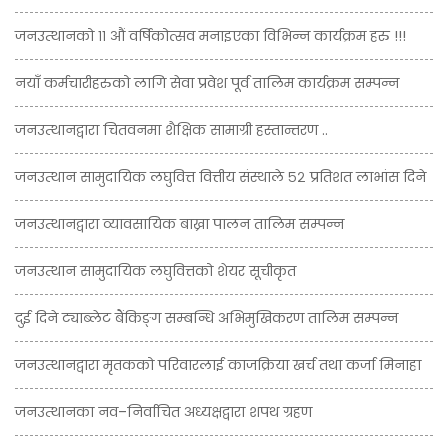
जनउत्थानको ११ औं वर्षिकोत्सव मनाइएका विभिन्न कार्यक्रम हरु !!!
नयाँ कर्मचारीहरुको लागि सेवा प्रवेश पूर्व तालिम कार्यक्रम सम्पन्न
जनउत्थानद्वारा चितवनमा शैक्षिक सामाग्री हस्तान्तरण ..
जनउत्थान सामुदायिक लघुवित्त वित्तीय संस्थाले ५२ प्रतिशत लाभांस दिने
जनउत्थानद्वारा व्यावसायिक बाख्रा पालन तालिम सम्पन्न
जनउत्थान सामुदायिक लघुवित्तको शेयर सूचीकृत
दुई दिने ट्याब्लेट बैंकिङ्ग सम्बन्धि अभिमुखिकरण तालिम सम्पन्न
जनउत्थानद्वारा मृतकको परिवारलाई काजक्रिया खर्च तथा कर्जा मिनाहा
जनउत्थानका नव–निर्वाचित अध्यक्षद्वारा शपथ ग्रहण