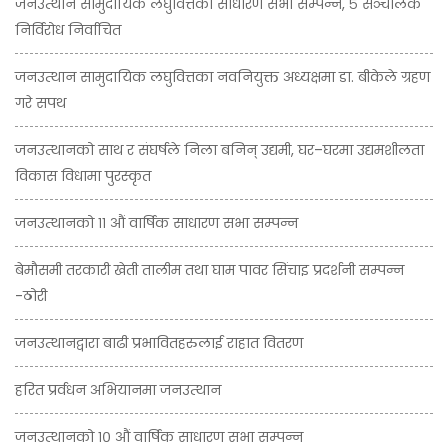
जनउत्थान सामुदायिक लघुवित्तको साधारण सभा सम्पन्न, ५ संञ्चालक
निर्विरोध निर्वाचित
जनउत्थान सामुदायिक लघुवित्तका नवनियुक्त अध्यक्षमा डा. बीकेले ग्रहण
गरे सपथ
जनउत्थानको साथ र संघर्षले निला बनिन् उद्यमी, घर–घरमा उद्यमशीलता
विकास विधामा पुरस्कृत
जनउत्थानको ११ औं वार्षिक साधारण सभा सम्पन्न
बेमौसमी तरकारी खेती तालीम तथा घाम पावर सिंचाइ प्रदर्शनी सम्पन्न
-ठोरी
जनउत्थानद्वारा बाढी प्रभावितहरुलाई राहात वितरण
हरित प्रर्वधन अभियानमा जनउत्थान
जनउत्थानको १० औं वार्षिक साधारण सभा सम्पन्न