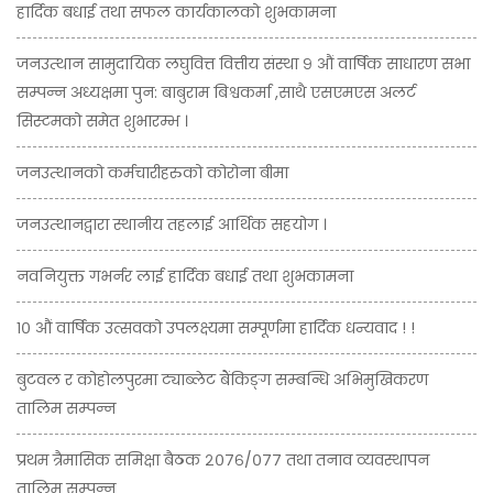
हार्दिक बधाई तथा सफल कार्यकालको शुभकामना
जनउत्थान सामुदायिक लघुवित्त वित्तीय संस्था ९ औं वार्षिक साधारण सभा
सम्पन्न अध्यक्षमा पुन: बाबुराम बिश्वकर्मा ,साथै एसएमएस अलर्ट
सिस्टमको समेत शुभारम्भ ।
जनउत्थानको कर्मचारीहरुको कोरोना बीमा
जनउत्थानद्वारा स्थानीय तहलाई आर्थिक सहयोग ।
नवनियुक्त गभर्नर लाई हार्दिक बधाई तथा शुभकामना
१० औं वार्षिक उत्सवको उपलक्ष्यमा सम्पूर्णमा हार्दिक धन्यवाद ! !
बुटवल र कोहोलपुरमा ट्याब्लेट बैंकिङ्ग सम्बन्धि अभिमुखिकरण
तालिम सम्पन्न
प्रथम त्रैमासिक समिक्षा बैठक २०७६/०७७ तथा तनाव व्यवस्थापन
तालिम सम्पन्न