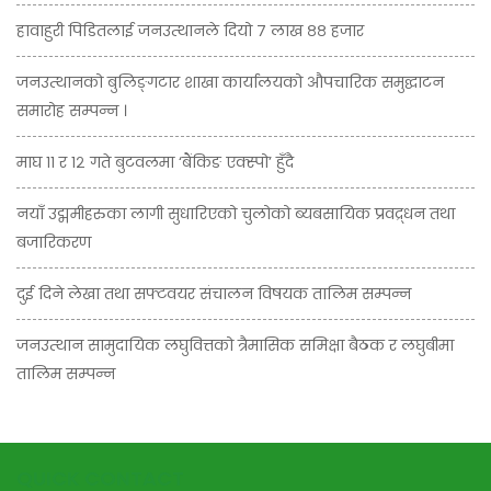
हावाहुरी पिडितलाई जनउत्थानले दियो ७ लाख ८८ हजार
जनउत्थानको बुलिङ्गटार शाखा कार्यालयको औपचारिक समुद्घाटन
समारोह सम्पन्न ।
माघ ११ र १२ गते बुटवलमा ‘बैंकिङ एक्स्पो’ हुँदै
नयाँ उद्ममीहरुका लागी सुधारिएको चुलोको ब्यबसायिक प्रवद्र्धन तथा
बजारिकरण
दुई दिने लेखा तथा सफ्टवयर संचालन विषयक तालिम सम्पन्न
जनउत्थान सामुदायिक लघुवित्तको त्रैमासिक समिक्षा बैठक र लघुबीमा
तालिम सम्पन्न
QUICK CONTACT