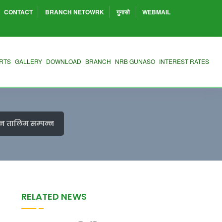
CONTACT
BRANCH NETOWRK
गुनासो
WEBMAIL
RTS
GALLERY
DOWNLOAD
BRANCH
NRB GUNASO
INTEREST RATES
पन तालिम सम्पन्न
RELATED NEWS