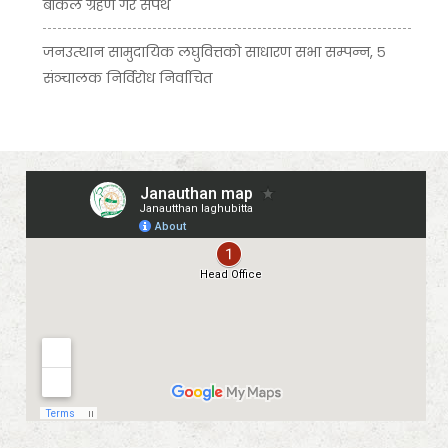
बीकेले ग्रहण गरे सपथ
जनउत्थान सामुदायिक लघुवित्तको साधारण सभा सम्पन्न, ५
संञ्चालक निर्विरोध निर्वाचित