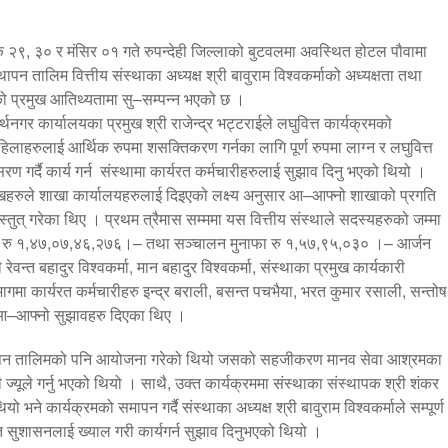
िक २९, ३० र मंसिर ०१ गते रुपन्देही जिल्लाको बुटवलमा अवस्थित होटल पौवामा
 तालिम वित्तीय संस्थाका अध्यक्ष श्री बावुराम विश्वकर्माको अध्यक्षता तथा
टराईको प्रमुख आतिथ्यतामा सु–सम्पन्न भएको छ ।
र्थनगर कार्यालयका प्रमुख श्री राजेन्द्र भट्टराईले लघुवित्त कार्यक्रमको
हिलाहरुलाई आर्थिक रुपमा शसक्तिकरण गर्नका लागि पूर्ण रुपमा लाग्न र लघुवित्त
ण गर्दै कार्य गर्न संस्थामा कार्यरत कर्मचारीहरुलाई सुझाव दिनु भएको थियो ।
मुखहरुले शाखा कार्यालयहरुलाई दिइएको लक्ष्य अनुसार आ–आफ्नो शाखाको प्रगति
तुत् गरेका थिए । प्रथम त्रैमास सम्ममा यस वित्तीय संस्थाले सदस्यहरुको जम्मा
 रु १,४७,०७,४६,२७६।– तथा सञ्चालन मुनाफा रु १,५७,९५,०३० ।– आर्जन
त बहादुर विश्वकर्मा, मान बहादुर विश्वकर्मा, संस्थाका प्रमुख कार्यकारी
भागमा कार्यरत कर्मचारीहरु इन्द्र बराली, बसन्त पचभैया, भरत कुमार रसाली, सन्तोष
े आ–आफ्नो सुझावहरु दिएका थिए ।
थापन तालिमको पनि आयोजना गरेको थियो जसको सहजीकरण मानव सेवा आश्रमका
ज्यूले गर्नु भएको थियो । साथै, उक्त कार्यक्रममा संस्थाका संस्थापक श्री शंकर
 भने कार्यक्रमको समापन गर्दै संस्थाका अध्यक्ष श्री बावुराम विश्वकर्माले सम्पूर्ण
गत सुशासनलाई ख्याल गरी कार्यगर्न सुझाव दिनुभएको थियो ।