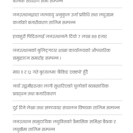
बार्षिक साधारण सभा सम्पन्न
जनउत्थानद्धारा जलवायु अनुकुल उर्जा प्रविधि तथा लघुउद्यम
कर्जाको बजारीकरण तालिम सम्पन्न
हावाहुरी पिडितलाई जनउत्थानले दियो ७ लाख ८८ हजार
जनउत्थानको बुलिङ्गटार शाखा कार्यालयको औपचारिक
समुद्घाटन समारोह सम्पन्न ।
माघ ११ र १२ गते बुटवलमा ‘बैंकिङ एक्स्पो’ हुँदै
नयाँ उद्ममीहरुका लागी सुधारिएको चुलोको ब्यबसायिक
प्रवद्र्धन तथा बजारिकरण
दुई दिने लेखा तथा सफ्टवयर संचालन विषयक तालिम सम्पन्न
जनउत्थान सामुदायिक लघुवित्तको त्रैमासिक समिक्षा बैठक र
लघुबीमा तालिम सम्पन्न