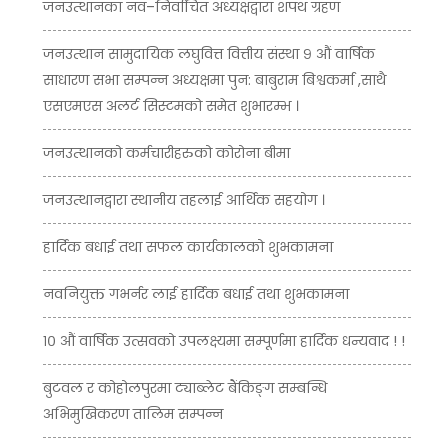
जनउत्थानका नव–निर्वाचित अध्यक्षद्वारा शपथ ग्रहण
जनउत्थान सामुदायिक लघुवित्त वित्तीय संस्था ९ औं वार्षिक
साधारण सभा सम्पन्न अध्यक्षमा पुन: बाबुराम बिश्वकर्मा ,साथै
एसएमएस अलर्ट सिस्टमको समेत शुभारम्भ ।
जनउत्थानको कर्मचारीहरुको कोरोना बीमा
जनउत्थानद्वारा स्थानीय तहलाई आर्थिक सहयोग ।
हार्दिक बधाई तथा सफल कार्यकालको शुभकामना
नवनियुक्त गभर्नर लाई हार्दिक बधाई तथा शुभकामना
१० औं वार्षिक उत्सवको उपलक्ष्यमा सम्पूर्णमा हार्दिक धन्यवाद ! !
बुटवल र कोहोलपुरमा ट्याब्लेट बैंकिङ्ग सम्बन्धि
अभिमुखिकरण तालिम सम्पन्न