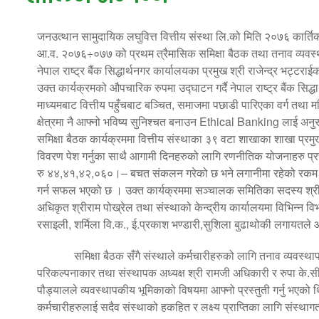
जनउत्थान सामुदायिक लघुवित्त वित्तीय संस्था लि.को मिति २०७६ कार्त
आ.व. २०७६÷०७७ को प्रथम त्रैमासिक समिक्षा बैठक तथा तनाव व्यवस्थापन
नेपाल राष्ट्र बैंक सिद्धार्थनगर कार्यालयका प्रमुख श्री राजेन्द्र भट्
उक्त कार्यक्रमको औपचारिक रुपमा उद्घाटन गर्दै नेपाल राष्ट्र बैंक सिद्धा
माध्यमबाट वित्तीय पहुँचबाट बञ्चित, समाजमा पछाडी पारिएका वर्ग तथा म
क्षेत्रमा नै आफ्नो भविष्य सुनिश्चत बनाउन Ethical Banking लाई अनुसर
समिक्षा बैठक कार्यक्रममा वित्तीय संस्थाका ३९ वटा शाखाका शाखा प्र
विवरण पेश गर्नुका साथै आगामी दिनहरुको लागि रणनीतिक योजनाहरु प्रस्
रु ४४,४१,४२,०६०।– बचत संकलन गरेको छ भने लगानीमा रहेको रकम
गर्न सफल भएको छ । उक्त कार्यक्रममा सञ्चालक समितिका सदस्य श्री रेवन्
अधिकृत श्रीराम पोख्रेल तथा संस्थाको केन्द्रीय कार्यालयमा विभिन्न वि
रसाइली, शर्मिला वि.क., ई.प्रकाश भण्डारी,सुशिला बुढाथोकी लगायतल
समिक्षा बैठक सँगै संस्थाले कर्मचारीहरुको लागि तनाव व्यवस्
परिकल्पनाकार तथा संस्थापक अध्यक्ष श्री रामजी अधिकारी र रुपा के.सी 
पौड्यालले व्यवस्थापकीय भूमिकाको विषयमा आफ्नो प्रस्तुती गर्नु भएको थियो
कर्मचारीहरुलाई सदैव संस्थाको हकहित र लक्ष्य प्राप्तिका लागि संस्था